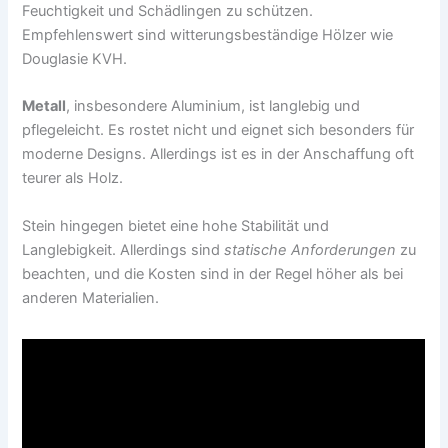
Feuchtigkeit und Schädlingen zu schützen.
Empfehlenswert sind witterungsbeständige Hölzer wie
Douglasie KVH.
Metall
, insbesondere Aluminium, ist langlebig und
pflegeleicht. Es rostet nicht und eignet sich besonders für
moderne Designs. Allerdings ist es in der Anschaffung oft
teurer als Holz.
Stein hingegen bietet eine hohe Stabilität und
Langlebigkeit. Allerdings sind
statische Anforderungen
zu
beachten, und die Kosten sind in der Regel höher als bei
anderen Materialien.