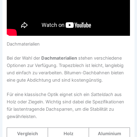
Dachmaterialien
Bei der Wahl der
Dachmaterialien
stehen verschiedene
Optionen zur Verfügung. Trapezblech ist leicht, langlebig
und einfach zu verarbeiten. Bitumen-Dachbahnen bieten
eine gute Abdichtung und sind kostengünstig.
Für eine klassische Optik eignet sich ein
Satteldach
aus
Holz oder Ziegeln. Wichtig sind dabei die Spezifikationen
für lastentragende Dachsparren, um die Stabilität zu
gewährleisten.
Vergleich
Holz
Aluminium