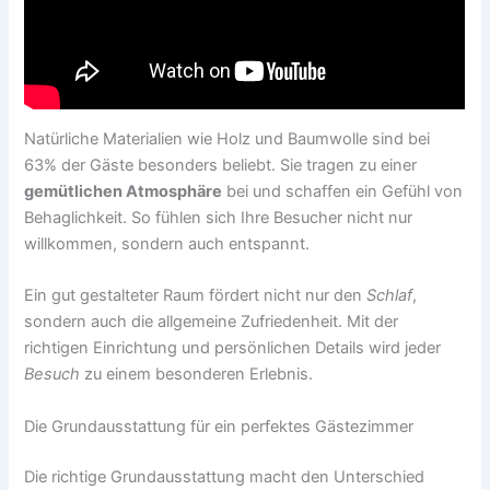
Natürliche Materialien wie Holz und Baumwolle sind bei
63% der Gäste besonders beliebt. Sie tragen zu einer
gemütlichen Atmosphäre
bei und schaffen ein Gefühl von
Behaglichkeit. So fühlen sich Ihre Besucher nicht nur
willkommen, sondern auch entspannt.
Ein gut gestalteter Raum fördert nicht nur den
Schlaf
,
sondern auch die allgemeine Zufriedenheit. Mit der
richtigen Einrichtung und persönlichen Details wird jeder
Besuch
zu einem besonderen Erlebnis.
Die Grundausstattung für ein perfektes Gästezimmer
Die richtige Grundausstattung macht den Unterschied