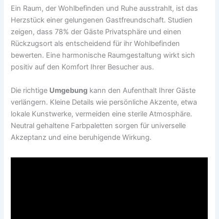
Ein Raum, der Wohlbefinden und Ruhe ausstrahlt, ist das
Herzstück einer gelungenen Gastfreundschaft. Studien
zeigen, dass 78% der Gäste Privatsphäre und einen
Rückzugsort als entscheidend für ihr Wohlbefinden
bewerten. Eine harmonische Raumgestaltung wirkt sich
positiv auf den Komfort Ihrer Besucher aus.
Die richtige
Umgebung
kann den Aufenthalt Ihrer Gäste
verlängern. Kleine Details wie persönliche Akzente, etwa
lokale Kunstwerke, vermeiden eine sterile Atmosphäre.
Neutral gehaltene Farbpaletten sorgen für universelle
Akzeptanz und eine beruhigende Wirkung.