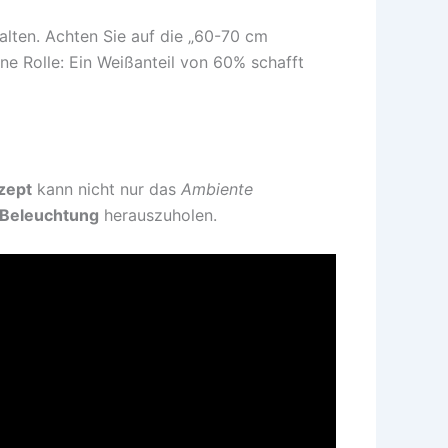
alten. Achten Sie auf die „60-70 cm
ne Rolle: Ein Weißanteil von 60% schafft
zept
kann nicht nur das
Ambiente
Beleuchtung
herauszuholen.