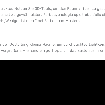
Struktur. Nutzen Sie 3D-Tools, um den Raum virtuell zu gest
iheit zu gewährleisten. Farbpsychologie spielt ebenfalls ei
: „Weniger ist mehr“ bei Farben und Mustern.
bei der Gestaltung kleiner Räume. Ein durchdachtes
Lichtkon
vergrößern. Hier sind einige Tipps, um das Beste aus Ihrer