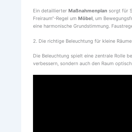
Ein detaillierter
Maßnahmenplan
sorgt für 
Freiraum“-Regel um
Möbel
, um Bewegungsfre
eine harmonische Grundstimmung. Faustregel
2. Die richtige Beleuchtung für kleine Räume
Die Beleuchtung spielt eine zentrale Rolle 
verbessern, sondern auch den Raum optisch 