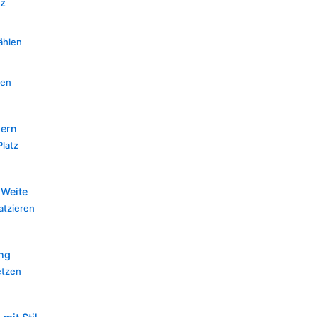
tz
ählen
zen
n
mern
Platz
 Weite
atzieren
ng
etzen