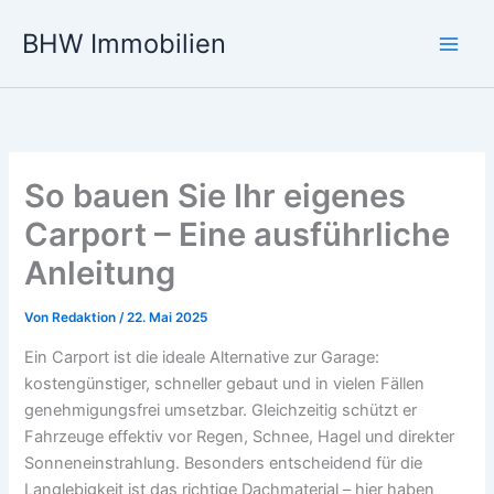
Zum
BHW Immobilien
Inhalt
Main
springen
Men
So bauen Sie Ihr eigenes
Carport – Eine ausführliche
Anleitung
Von
Redaktion
/
22. Mai 2025
Ein Carport ist die ideale Alternative zur Garage:
kostengünstiger, schneller gebaut und in vielen Fällen
genehmigungsfrei umsetzbar. Gleichzeitig schützt er
Fahrzeuge effektiv vor Regen, Schnee, Hagel und direkter
Sonneneinstrahlung. Besonders entscheidend für die
Langlebigkeit ist das richtige Dachmaterial – hier haben