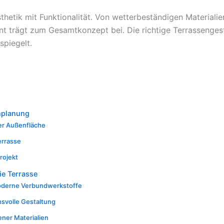
hetik mit Funktionalität. Von wetterbeständigen Materialie
 trägt zum Gesamtkonzept bei. Die richtige Terrassengesta
spiegelt.
nplanung
er Außenfläche
errasse
rojekt
ie Terrasse
moderne Verbundwerkstoffe
hsvolle Gestaltung
ener Materialien