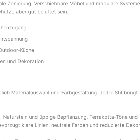
ble Zonierung. Verschiebbare Möbel und modulare Systeme
hützt, aber gut belüftet sein.
üchenzugang
Entspannung
r Outdoor-Küche
zen und Dekoration
blich Materialauswahl und Farbgestaltung. Jeder Stil bring
, Naturstein und üppige Bepflanzung. Terrakotta-Töne und r
bevorzugt klare Linien, neutrale Farben und reduzierte Dekor