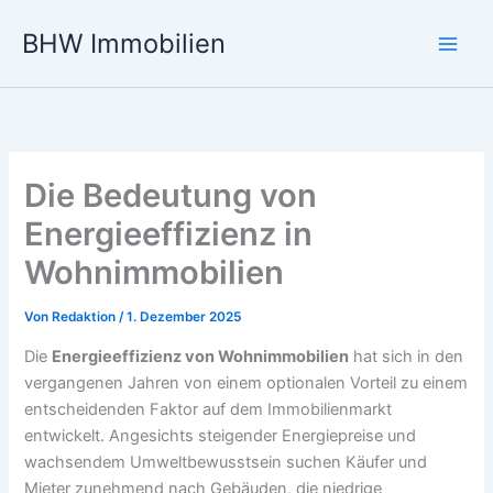
Zum
BHW Immobilien
Inhalt
Main
springen
Men
Die Bedeutung von
Energieeffizienz in
Wohnimmobilien
Von
Redaktion
/
1. Dezember 2025
Die
Energieeffizienz von Wohnimmobilien
hat sich in den
vergangenen Jahren von einem optionalen Vorteil zu einem
entscheidenden Faktor auf dem Immobilienmarkt
entwickelt. Angesichts steigender Energiepreise und
wachsendem Umweltbewusstsein suchen Käufer und
Mieter zunehmend nach Gebäuden, die niedrige