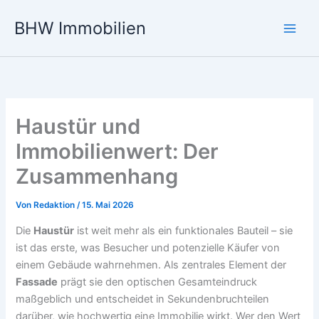
Zum
BHW Immobilien
Inhalt
Main
springen
Men
Haustür und
Immobilienwert: Der
Zusammenhang
Von
Redaktion
/
15. Mai 2026
Die
Haustür
ist weit mehr als ein funktionales Bauteil – sie
ist das erste, was Besucher und potenzielle Käufer von
einem Gebäude wahrnehmen. Als zentrales Element der
Fassade
prägt sie den optischen Gesamteindruck
maßgeblich und entscheidet in Sekundenbruchteilen
darüber, wie hochwertig eine Immobilie wirkt. Wer den Wert