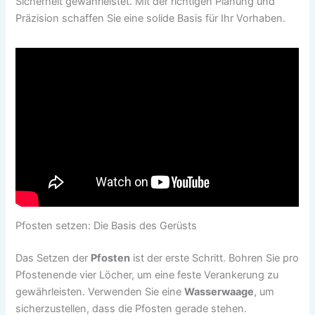
Sicherheit gewährleistet. Mit der richtigen Planung und
Präzision schaffen Sie eine solide Basis für Ihr Vorhaben.
Pfosten setzen: Die Basis des Gerüsts
Das Setzen der
Pfosten
ist der erste Schritt. Bohren Sie pro
Pfostenende vier Löcher, um eine feste Verankerung zu
gewährleisten. Verwenden Sie eine
Wasserwaage
, um
sicherzustellen, dass die Pfosten gerade stehen.